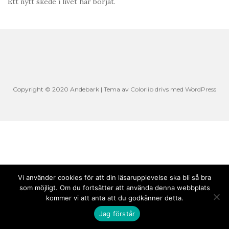
Ett nytt skede i livet har börjat.
Copyright © 2020 Andebark | Tema av
Colorlib
drivs med
WordPress
Vi använder cookies för att din läsarupplevelse ska bli så bra
som möjligt. Om du fortsätter att använda denna webbplats
kommer vi att anta att du godkänner detta.
Jag förstår