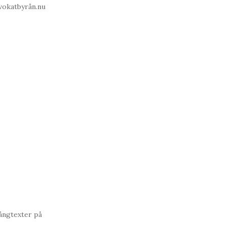
dvokatbyrån.nu
sångtexter på