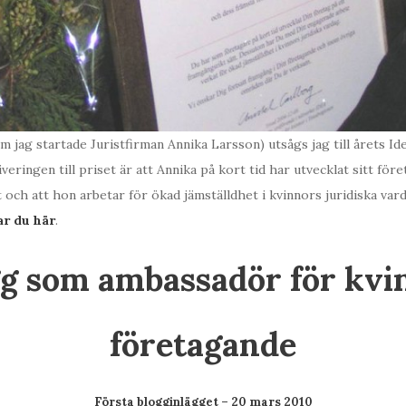
 jag startade Juristfirman Annika Larsson) utsågs jag till årets I
eringen till priset är att Annika på kort tid har utvecklat sitt före
 och att hon arbetar för ökad jämställdhet i kvinnors juridiska var
ar du här
.
gg som ambassadör för kvi
företagande
Första blogginlägget – 20 mars 2010