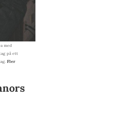
dea med
tag på ett
dag.
Fler
nnors