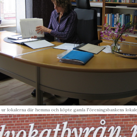
t ur lokalerna där hemma och köpte gamla Föreningsbankens loka