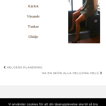
Kärlek
Växande
Tankar
Glädje
Inläggsnavigering
HELGENS PLANERING
HA EN SKÖN ALLA HELGONA HELG
Vi använder cookies för att din läsarupplevelse ska bli så bra