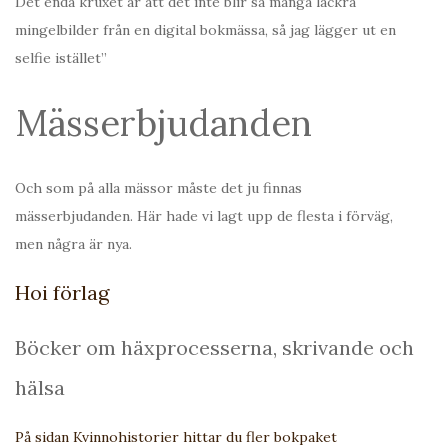
Det enda kruxet är att det inte blir så många läckra
mingelbilder från en digital bokmässa, så jag lägger ut en
selfie istället”
Mässerbjudanden
Och som på alla mässor måste det ju finnas
mässerbjudanden. Här hade vi lagt upp de flesta i förväg,
men några är nya.
Hoi förlag
Böcker om häxprocesserna, skrivande och
hälsa
På sidan Kvinnohistorier hittar du fler bokpaket