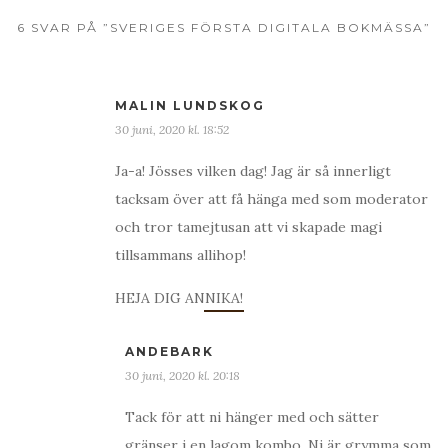
6 SVAR PÅ ”SVERIGES FÖRSTA DIGITALA BOKMÄSSA”
MALIN LUNDSKOG
30 juni, 2020 kl. 18:52
Ja-a! Jösses vilken dag! Jag är så innerligt
tacksam över att få hänga med som moderator
och tror tamejtusan att vi skapade magi
tillsammans allihop!
HEJA DIG ANNIKA!
ANDEBARK
30 juni, 2020 kl. 20:18
Tack för att ni hänger med och sätter
gränser i en lagom kombo. Ni är grymma som