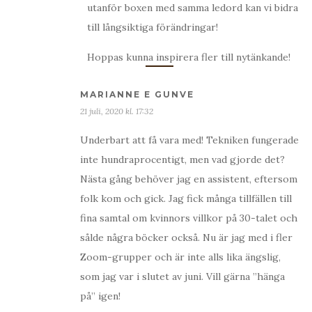
utanför boxen med samma ledord kan vi bidra
till långsiktiga förändringar!
Hoppas kunna inspirera fler till nytänkande!
MARIANNE E GUNVE
21 juli, 2020 kl. 17:32
Underbart att få vara med! Tekniken fungerade
inte hundraprocentigt, men vad gjorde det?
Nästa gång behöver jag en assistent, eftersom
folk kom och gick. Jag fick många tillfällen till
fina samtal om kvinnors villkor på 30-talet och
sålde några böcker också. Nu är jag med i fler
Zoom-grupper och är inte alls lika ängslig,
som jag var i slutet av juni. Vill gärna ”hänga
på” igen!