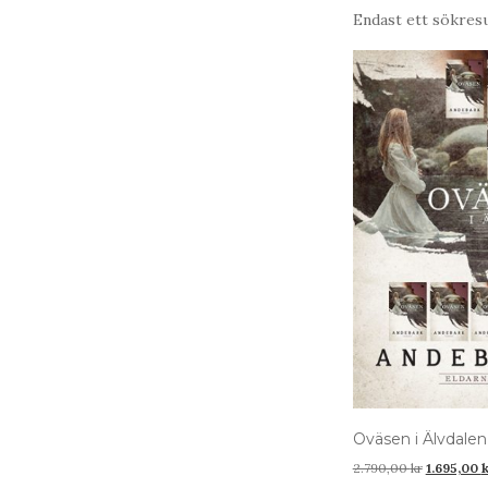
Endast ett sökresu
Oväsen i Älvdalen 
Det
2.790,00
kr
1.695,00