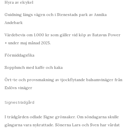
Hyra av elcykel
Guidning längs vägen och i Stenestads park av Annika
Andebark
Värdebevis om 1.000 kr som gäller vid köp av Batavus Power
+ under maj månad 2025.
Förmiddagsfika
Sopplunch med kaffe och kaka
Ört-te och provsmakning av tjockflytande balsamvinäger från
Eslövs vinäger
Signes trädgård
I trädgården odlade Signe grönsaker. Om söndagarna skulle
gångarna vara nykrattade. Sönerna Lars och Sven har vårdat