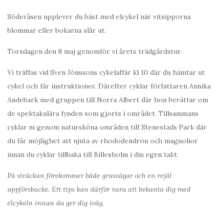
Söderåsen upplever du bäst med elcykel när vitsipporna
blommar eller bokarna slår ut.
Torsdagen den 8 maj genomför vi årets trädgårdstur.
Vi träffas vid Sven Jönssons cykelaffär kl 10 där du hämtar ut
cykel och får instruktioner. Därefter cyklar författaren Annika
Andebark med gruppen till Norra Albert där hon berättar om
de spektakulära fynden som gjorts i området. Tillsammans
cyklar ni genom natursköna områden till Stenestads Park där
du får möjlighet att njuta av rhododendron och magnolior
innan du cyklar tillbaka till Billesholm i din egen takt.
På sträckan förekommer både grusvägar och en rejäl
uppförsbacke. Ett tips kan därför vara att bekanta dig med
elcykeln innan du ger dig iväg.