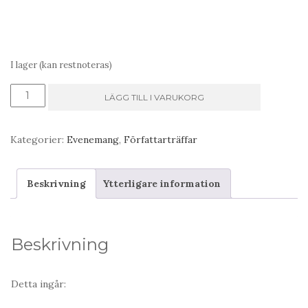
I lager (kan restnoteras)
Trädgårds-
LÄGG TILL I VARUKORG
turen
mängd
Kategorier:
Evenemang
,
Författarträffar
Beskrivning
Ytterligare information
Beskrivning
Detta ingår: