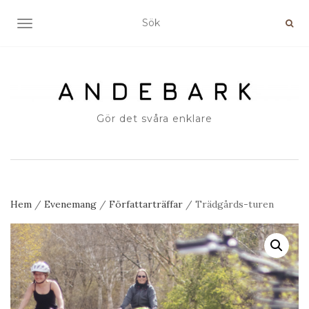
SLÅ PÅ/AV NAVIGERING
Gör det svåra enklare
Hem
/
Evenemang
/
Författarträffar
/ Trädgårds-turen