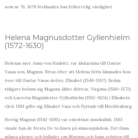
som nr 76. 1679 förlänades han friherrelig värdighet.
Helena Magnusdotter Gyllenhielm
(1572-1630)
Helenas mor, Anna von Haubitz, var älskarinna till Gustav
Vasas son, Magnus. Strax efter att Helena fötts lämnades hon
över till Gustav Vasas dotter, Elisabet (1549-1597). Sedan
tidigare befann sig Magnus äldre döttrar, Virginia (1560-1572)
och Lucretia Magnidotter Gyllenhielm (1562-1624) i Elisabets
vård. 1581 gifte sig Elisabet Vasa och flyttade till Mecklenburg.
Hertig Magnus (1542-1595) var omvittnat musikalisk. 1563
visade han de första De tecknen på sinnessjukdom. Det finns
många sägner och ballader om Magnus och hans relation till