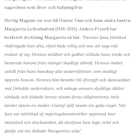
sagoväsen som älvor och hafsjungfrur.
Hertig Magnus var son till Gustav Vasa och hans andra hustru,
Margareta Leifonhufvud (1516-1551). Anders Fryxell har
beskrivit drottning Margareta så här:
”Hennes ljusa förstånd
rådfrågade han ofta, eljest både villig och van att taga råd
endast af sig. Hennes mildhet och godhet stillade hans vrede och
bevarade honom från månget skadligt utbrott. Hennes ömhet
avhöll från hans kunskap alla underrättelser, som onödigt
uppreta honom. Hennes bön bevekte till eftergift och skonsamhet
mot förledda undersåtars; och många annars olyckliga slätter
vördade och älskade henne såsom deras välgörarinna; hela
landet såsom en moder; Gustaf sjelf såsom sin goda engel. När
han var uttröttad af regeringsbesväreteller uppretad över
motstånd och otacksamhet, då återfann han lugn, tröst och
glädje vid sin älskade Margaretas sida.”