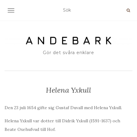
SLÅ PÅ/AV NAVIGERING
Gör det svåra enklare
Helena Yxkull
Den 23 juli 1654 gifte sig Gustaf Duvall med Helena Yxkull.
Helena Yxkull var dotter till Didrik Yxkull (1591-1637) och
Beate Oxehufvud till Hof.