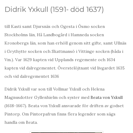
Didrik Yxkull (1591- död 1637)
till Kasti samt Djursnäs och Ogesta i Ösmo socken
Stockholms län, Hå Landbogård i Hamneda socken
Kronobergs län, som han erhöll genom sitt gifte, samt Ullnäs
i Grythytte socken och Skattmansö i Vittinge socken (båda i
Vm.). Var 1629 kapten vid Upplands regemente och 1634
kapten vid dalregementet. Överstelöjtnant vid livgardet 1635
och vid dalregementet 1636
Didrik Yxkull var son till Vollmar Yxkull och Helena
Magnusdotter Gyllenhielm och syster med
Beata von Yxkull
(1618-1667). Beata von Yxkull ansvarade för driften av godset
Pintorp. Om Pintorpafrun finns flera legender som sägs
handla om Beata.