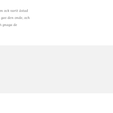
on ock varit åstad
n gav den onde, och
ch gnaga de