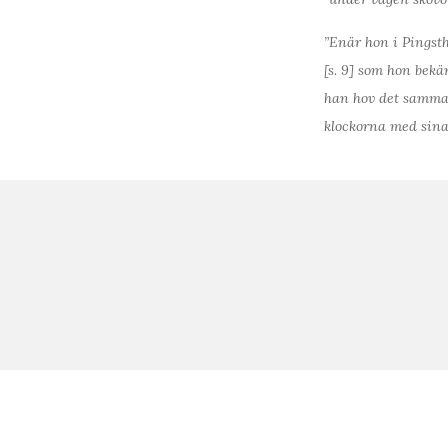
”Enär hon i Pingsth
[s. 9] som hon bekä
han hov det samma s
klockorna med sina