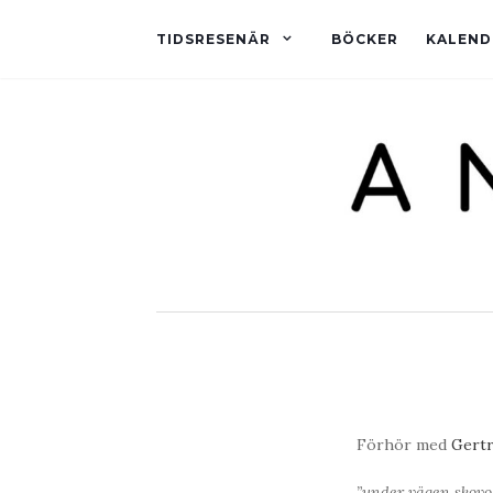
TIDSRESENÄR
BÖCKER
KALEND
Förhör med
Gert
”under vägen skovo 