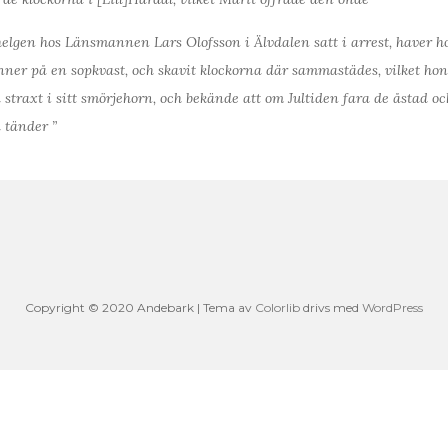
elgen hos Länsmannen Lars Olofsson i Älvdalen satt i arrest, haver h
nner på en sopkvast, och skavit klockorna där sammastädes, vilket ho
traxt i sitt smörjehorn, och bekände att om Jultiden fara de åstad o
 tänder ”
Copyright © 2020 Andebark | Tema av
Colorlib
drivs med
WordPress