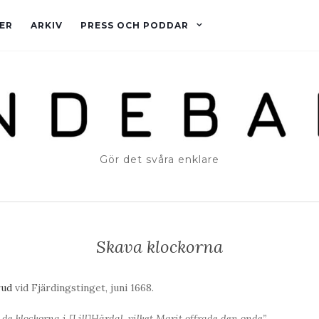
ER
ARKIV
PRESS OCH PODDAR
Gör det svåra enklare
Skava klockorna
rud
vid Fjärdingstinget, juni 1668.
de klockorna i [Lill]Härdal, vilket Marit offrade den onde”