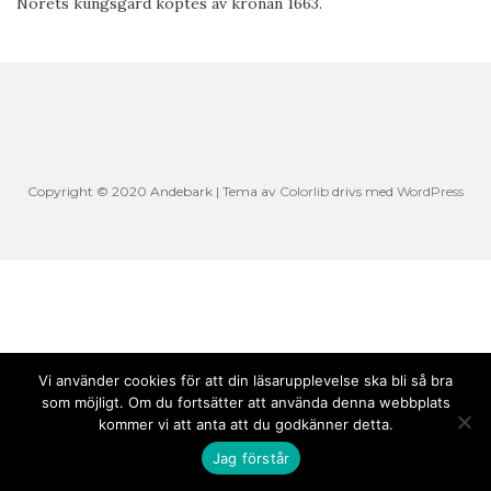
Norets kungsgård köptes av kronan 1663.
Copyright © 2020 Andebark | Tema av
Colorlib
drivs med
WordPress
Vi använder cookies för att din läsarupplevelse ska bli så bra
som möjligt. Om du fortsätter att använda denna webbplats
kommer vi att anta att du godkänner detta.
Jag förstår