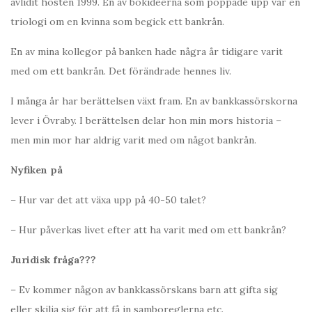
avlidit hösten 1999. En av bokidéerna som poppade upp var en
triologi om en kvinna som begick ett bankrån.
En av mina kollegor på banken hade några år tidigare varit
med om ett bankrån. Det förändrade hennes liv.
I många år har berättelsen växt fram. En av bankkassörskorna
lever i Övraby. I berättelsen delar hon min mors historia –
men min mor har aldrig varit med om något bankrån.
Nyfiken på
– Hur var det att växa upp på 40-50 talet?
– Hur påverkas livet efter att ha varit med om ett bankrån?
Juridisk fråga???
– Ev kommer någon av bankkassörskans barn att gifta sig
eller skilja sig för att få in samboreglerna etc.