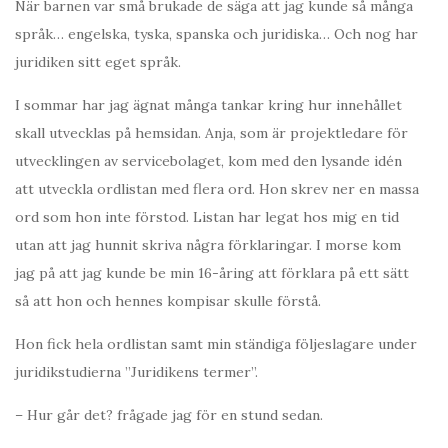
När barnen var små brukade de säga att jag kunde så många
språk… engelska, tyska, spanska och juridiska… Och nog har
juridiken sitt eget språk.
I sommar har jag ägnat många tankar kring hur innehållet
skall utvecklas på hemsidan. Anja, som är projektledare för
utvecklingen av servicebolaget, kom med den lysande idén
att utveckla ordlistan med flera ord. Hon skrev ner en massa
ord som hon inte förstod. Listan har legat hos mig en tid
utan att jag hunnit skriva några förklaringar. I morse kom
jag på att jag kunde be min 16-åring att förklara på ett sätt
så att hon och hennes kompisar skulle förstå.
Hon fick hela ordlistan samt min ständiga följeslagare under
juridikstudierna ”Juridikens termer”.
– Hur går det? frågade jag för en stund sedan.