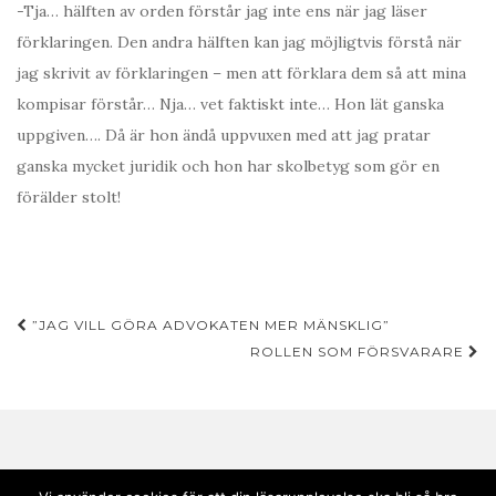
-Tja… hälften av orden förstår jag inte ens när jag läser
förklaringen. Den andra hälften kan jag möjligtvis förstå när
jag skrivit av förklaringen – men att förklara dem så att mina
kompisar förstår… Nja… vet faktiskt inte… Hon lät ganska
uppgiven…. Då är hon ändå uppvuxen med att jag pratar
ganska mycket juridik och hon har skolbetyg som gör en
förälder stolt!
Inläggsnavigering
”JAG VILL GÖRA ADVOKATEN MER MÄNSKLIG”
ROLLEN SOM FÖRSVARARE