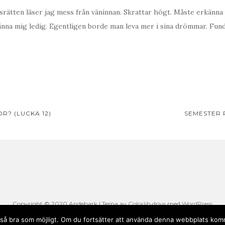
gsrätten läser jag mess från väninnan. Skrattar högt. Måste erkänna 
nna mig ledig. Egentligen borde man leva mer i sina drömmar. Fun
avigering
? (LUCKA 12)
SEMESTER
Copyright © 2020 Andebark | Tema av
Colorlib
drivs med
WordPress
li så bra som möjligt. Om du fortsätter att använda denna webbplats komm