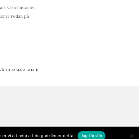
att våra fantasier
derar redan på
 PÅ HEMMAPLAN
er vi att anta att du godkänner detta.
Jag förstår