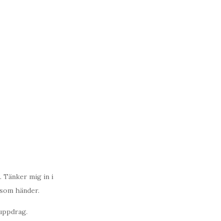
. Tänker mig in i
 som händer.
ruppdrag.