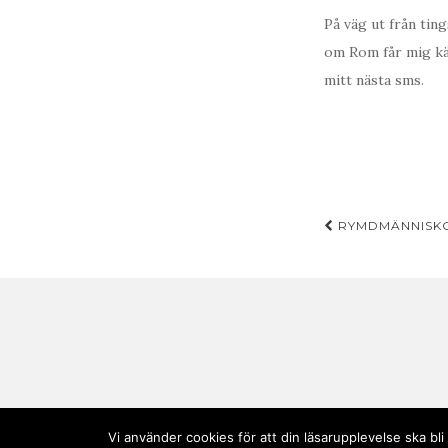
På väg ut från tin
om Rom får mig kä
mitt nästa sms.
Inläggsn
RYMDMÄNNISKOR
Vi använder cookies för att din läsarupplevelse ska b