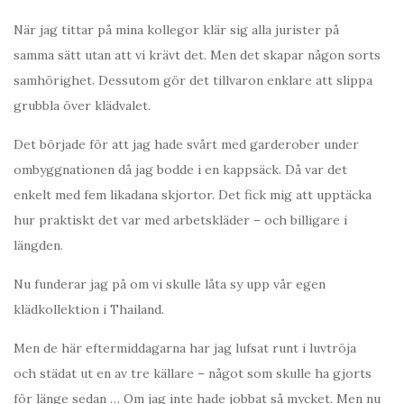
När jag tittar på mina kollegor klär sig alla jurister på
samma sätt utan att vi krävt det. Men det skapar någon sorts
samhörighet. Dessutom gör det tillvaron enklare att slippa
grubbla över klädvalet.
Det började för att jag hade svårt med garderober under
ombyggnationen då jag bodde i en kappsäck. Då var det
enkelt med fem likadana skjortor. Det fick mig att upptäcka
hur praktiskt det var med arbetskläder – och billigare i
längden.
Nu funderar jag på om vi skulle låta sy upp vår egen
klädkollektion i Thailand.
Men de här eftermiddagarna har jag lufsat runt i luvtröja
och städat ut en av tre källare – något som skulle ha gjorts
för länge sedan … Om jag inte hade jobbat så mycket. Men nu