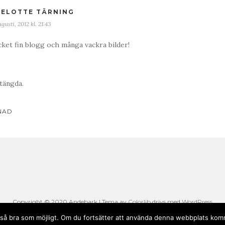
SELOTTE TÄRNING
gusti, 2012 kl. 21:43
ket fin blogg och många vackra bilder!
tängda.
avigering
NAD
Copyright © 2020 Andebark | Tema av
Colorlib
drivs med
WordPress
li så bra som möjligt. Om du fortsätter att använda denna webbplats komm