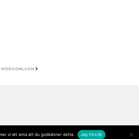
MORGONLUGN
er vi att anta att du godkänner detta.
Jag förstår