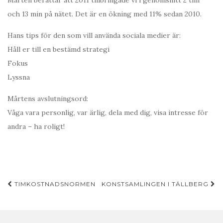
Mårten berättar att 2011 tillbringade vi i genomsnitt 2 tim
och 13 min på nätet. Det är en ökning med 11% sedan 2010.
Hans tips för den som vill använda sociala medier är:
Håll er till en bestämd strategi
Fokus
Lyssna
Mårtens avslutningsord:
Våga vara personlig, var ärlig, dela med dig, visa intresse för
andra – ha roligt!
Inläggsnavigering
TIMKOSTNADSNORMEN
KONSTSAMLINGEN I TÄLLBERG