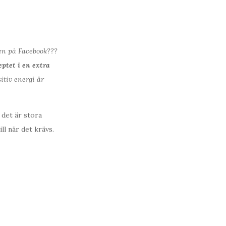
en på Facebook???
tet i en extra
itiv energi är
 det är stora
ll när det krävs.