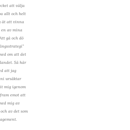
cket att välja
a allt och helt
 åt att vinna
m en av mina
Att gå och dö
ångsstrategi”
med om att det
talandet. Så här
d att jag
 ni ursäktar
git mig igenom
 fram emot att
 med mig av
 och av det som
nagement.