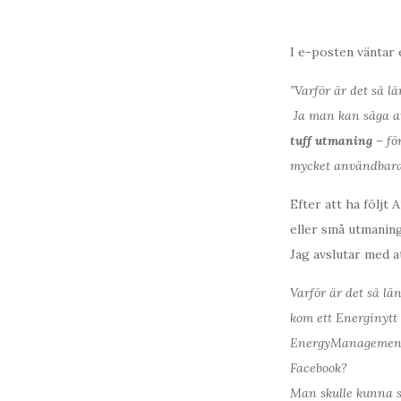
I e-posten väntar 
”Varför är det så 
Ja man kan säga at
tuff utmaning
– för
mycket användbara i
Efter att ha följt
eller små utmaninga
Jag avslutar med a
Varför är det så lä
kom ett Energinytt 
EnergyManagement
Facebook?
Man skulle kunna s