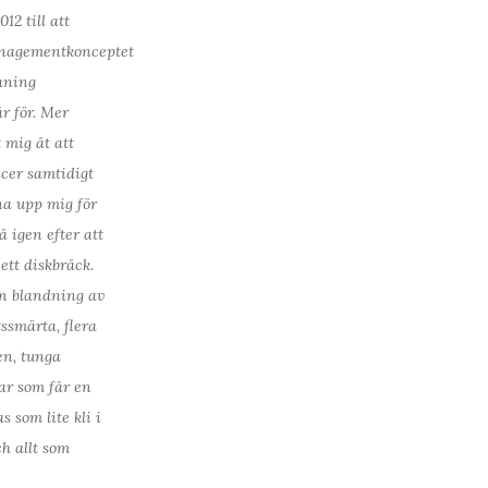
12 till att
nagementkonceptet
aning
år för. Mer
 mig åt att
cer samtidigt
na upp mig för
å igen efter att
ett diskbråck.
en blandning av
ssmärta, flera
en, tunga
ar som får en
 som lite kli i
ch allt som