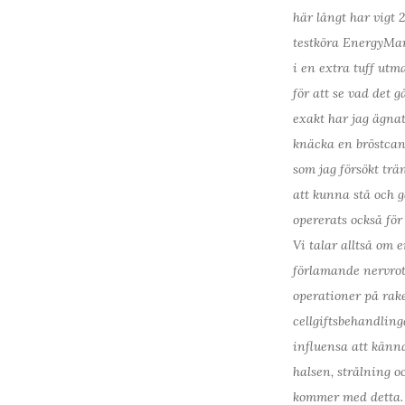
här långt har vigt 20
testköra EnergyMa
i en extra tuff utm
för att se vad det g
exakt har jag ägnat
knäcka en bröstcan
som jag försökt trä
att kunna stå och g
opererats också för 
Vi talar alltså om 
förlamande nervrot
operationer på rak
cellgiftsbehandling
influensa att kännas
halsen, strålning o
kommer med detta.