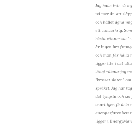
Jag hade inte så my
på mer än att släpp
och hållet ägna mig
ett cancerkrig. So
bästa vänner sa: ”-
är ingen bra framg
och man får hålla 
ligger lite i det ut
långt räknar jag me
”krossat skiten” om
språket. Jag har ta
det tyngsta och ser
snart igen få dela
energierfarenheter
ligger i EnergyMa