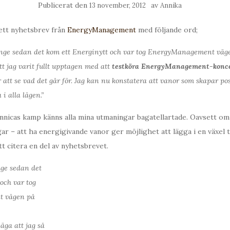
Publicerat den
av
13 november, 2012
Annika
ett nyhetsbrev från
EnergyManagement
med följande ord;
länge sedan det kom ett Energinytt och var tog EnergyManagement väg
t jag varit fullt upptagen med att
testköra EnergyManagement-koncep
 att se vad det går för. Jag kan nu konstatera att vanor som skapar pos
 alla lägen.”
 Annicas kamp känns alla mina utmaningar bagatellartade. Oavsett om
r – att ha energigivande vanor ger möjlighet att lägga i en växel ti
tt citera en del av nyhetsbrevet.
nge sedan det
och var tog
 vägen på
äga att jag så