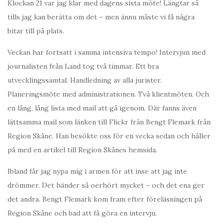
Klockan 21 var jag klar med dagens sista möte! Längtar så
tills jag kan berätta om det – men ännu måste vi få några
bitar till på plats.
Veckan har fortsatt i samma intensiva tempo! Intervjun med
journalisten från Land tog två timmar. Ett bra
utvecklingssamtal. Handledning av alla jurister.
Planeringsmöte med administrationen. Två klientmöten. Och
en lång, lång lista med mail att gå igenom. Där fanns även
lättsamma mail som länken till Flickr från Bengt Flemark från
Region Skåne. Han besökte oss för en vecka sedan och håller
på med en artikel till Region Skånes hemsida.
Ibland får jag nypa mig i armen för att inse att jag inte
drömmer. Det händer så oerhört mycket – och det ena ger
det andra. Bengt Flemark kom fram efter föreläsningen på
Region Skåne och bad att få göra en intervju.