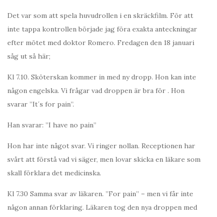
Det var som att spela huvudrollen i en skräckfilm. För att
inte tappa kontrollen började jag föra exakta anteckningar
efter mötet med doktor Romero. Fredagen den 18 januari
såg ut så här;
Kl 7.10. Sköterskan kommer in med ny dropp. Hon kan inte
någon engelska. Vi frågar vad droppen är bra för . Hon
svarar ”It´s for pain”.
Han svarar: ”I have no pain”
Hon har inte något svar. Vi ringer nollan. Receptionen har
svårt att förstå vad vi säger, men lovar skicka en läkare som
skall förklara det medicinska.
Kl 7.30 Samma svar av läkaren. ”For pain” – men vi får inte
någon annan förklaring. Läkaren tog den nya droppen med