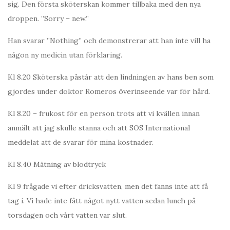
sig. Den första sköterskan kommer tillbaka med den nya
droppen. ”Sorry – new.”
Han svarar ”Nothing” och demonstrerar att han inte vill ha
någon ny medicin utan förklaring.
Kl 8.20 Sköterska påstår att den lindningen av hans ben som
gjordes under doktor Romeros överinseende var för hård.
Kl 8.20 – frukost för en person trots att vi kvällen innan
anmält att jag skulle stanna och att SOS International
meddelat att de svarar för mina kostnader.
Kl 8.40 Mätning av blodtryck
Kl 9 frågade vi efter dricksvatten, men det fanns inte att få
tag i. Vi hade inte fått något nytt vatten sedan lunch på
torsdagen och vårt vatten var slut.