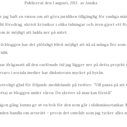
Publicerat den
av
1 augusti, 2013
Annika
 jag haft en vision om att göra juridiken tillgänglig för vanliga män
lit föredrag, skrivit krönikor i olika tidningar och även gjort ett 
m är möjligt att ladda ner på nätet.
 bloggen har det plötsligt blivit möjligt att nå så många fler som
idik.
r ifrågasatt all den oavlönade tid jag lägger ner på detta projekt 
rvaro i sociala medier har diskuterats mycket på byrån.
otroligt glad för följande meddelande på twitter: ”Vill passa på att 
nytta) av bloggen under våren. Du skriver så man kan förstå!”
gon gång kunna ge ut en bok för den som går i skilsmässotankar.
enden handla om arvsrätt – precis det område som jag tycker allra 