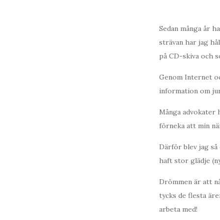
Sedan många år har
strävan har jag hål
på CD-skiva och so
Genom Internet och
information om jur
Många advokater ha
förneka att min nä
Därför blev jag så 
haft stor glädje (
Drömmen är att nå
tycks de flesta är
arbeta med!