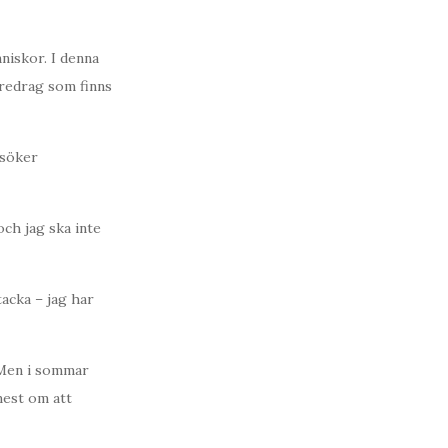
niskor. I denna
föredrag som finns
 söker
och jag ska inte
tacka – jag har
 Men i sommar
mest om att