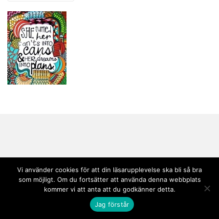
Vi använder cookies för att din läsarupplevelse ska bli så bra
Copyright © 2020 Andebark | Tema av
Colorlib
drivs med
WordPress
som möjligt. Om du fortsätter att använda denna webbplats
kommer vi att anta att du godkänner detta.
Jag förstår