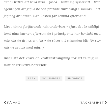
det är bättre att bara vara… jobba… hålla sig sysselsatt… tror
egentligen att jag läste och pratade tillräckligt i somras – att
jag nog är nästan klar. Resten får komma efterhand.
Livet känns fortfarande helt underbart – (fast det är väldigt
tomt utan barnen eftersom de i princip inte har kontakt med
mig när de är hos sin far – de säger att saknaden blir för stor
när de pratar med mig…)
Inser att det krävs en kraftansträngning för att ta mig ur
mitt destruktiva beteende.
BARN
SKILSMÄSSA
UMGÄNGE
Inläggsnavigering
PÅ VÄG
TACKSAMHET