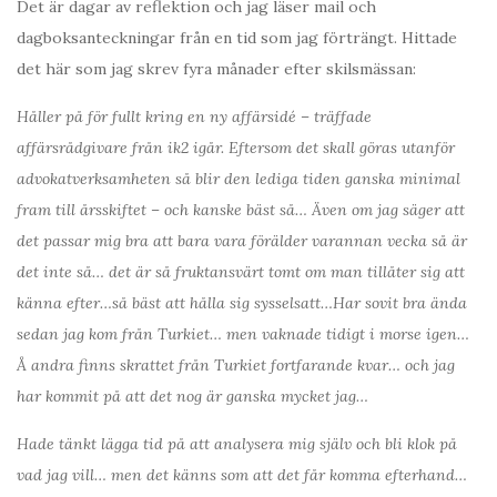
Det är dagar av reflektion och jag läser mail och
dagboksanteckningar från en tid som jag förträngt. Hittade
det här som jag skrev fyra månader efter skilsmässan:
Håller på för fullt kring en ny affärsidé – träffade
affärsrådgivare från ik2 igår. Eftersom det skall göras utanför
advokatverksamheten så blir den lediga tiden ganska minimal
fram till årsskiftet – och kanske bäst så… Även om jag säger att
det passar mig bra att bara vara förälder varannan vecka så är
det inte så… det är så fruktansvärt tomt om man tillåter sig att
känna efter…så bäst att hålla sig sysselsatt…Har sovit bra ända
sedan jag kom från Turkiet… men vaknade tidigt i morse igen…
Å andra finns skrattet från Turkiet fortfarande kvar… och jag
har kommit på att det nog är ganska mycket jag…
Hade tänkt lägga tid på att analysera mig själv och bli klok på
vad jag vill… men det känns som att det får komma efterhand…