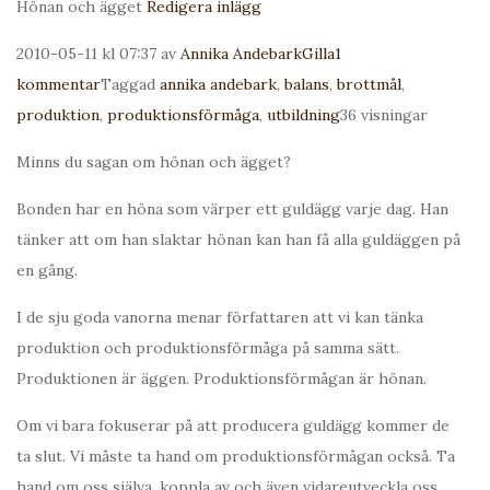
Hönan och ägget
Redigera inlägg
2010-05-11 kl 07:37 av
Annika Andebark
Gilla
1
kommentar
Taggad
annika andebark
,
balans
,
brottmål
,
produktion
,
produktionsförmåga
,
utbildning
36 visningar
Minns du sagan om hönan och ägget?
Bonden har en höna som värper ett guldägg varje dag. Han
tänker att om han slaktar hönan kan han få alla guldäggen på
en gång.
I de sju goda vanorna menar författaren att vi kan tänka
produktion och produktionsförmåga på samma sätt.
Produktionen är äggen. Produktionsförmågan är hönan.
Om vi bara fokuserar på att producera guldägg kommer de
ta slut. Vi måste ta hand om produktionsförmågan också. Ta
hand om oss själva, koppla av och även vidareutveckla oss.