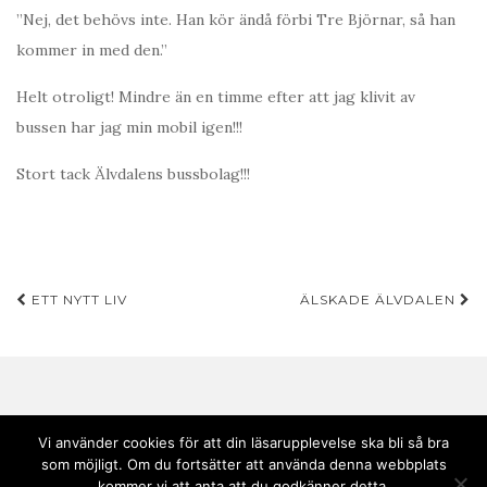
”Nej, det behövs inte. Han kör ändå förbi Tre Björnar, så han
kommer in med den.”
Helt otroligt! Mindre än en timme efter att jag klivit av
bussen har jag min mobil igen!!!
Stort tack Älvdalens bussbolag!!!
Inläggsnavigering
ETT NYTT LIV
ÄLSKADE ÄLVDALEN
Vi använder cookies för att din läsarupplevelse ska bli så bra
som möjligt. Om du fortsätter att använda denna webbplats
Copyright © 2020 Andebark | Tema av
Colorlib
drivs med
WordPress
kommer vi att anta att du godkänner detta.