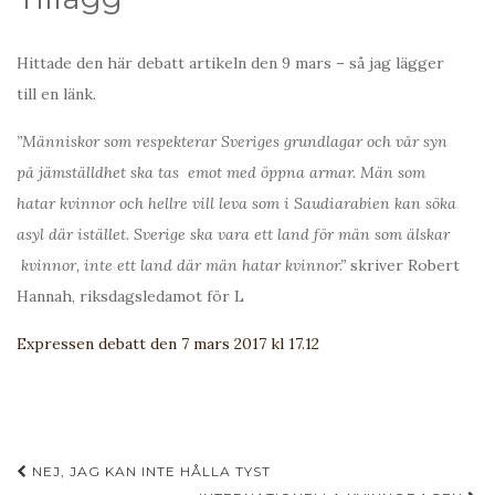
Hittade den här debatt artikeln den 9 mars – så jag lägger
till en länk.
”Människor som respekterar Sveriges grundlagar och vår syn
på jämställdhet ska tas emot med öppna armar. Män som
hatar kvinnor och hellre vill leva som i Saudiarabien kan söka
asyl där istället. Sverige ska vara ett land för män som älskar
kvinnor, inte ett land där män hatar kvinnor.”
skriver Robert
Hannah, riksdagsledamot för L
Expressen debatt den 7 mars 2017 kl 17.12
Inläggsnavigering
NEJ, JAG KAN INTE HÅLLA TYST