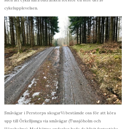
cykelupplevelsen.
Småvägar i Perstorps skogarVi bestämde oss för att köra
upp till Örkelljunga via småvägar (Tussjöholm och
Hönsholma). Med bättre underlag hade de blivit fantastiska