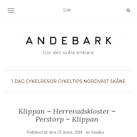
SLÅ PÅ/AV NAVIGERING
Gör det svåra enklare
1 DAG
CYKELRESOR
CYKELTIPS
NORDVÄST
SKÅNE
Klippan – Herrevadskloster –
Perstorp – Klippan
Publicerat den
av
25 mars, 2018
Annika