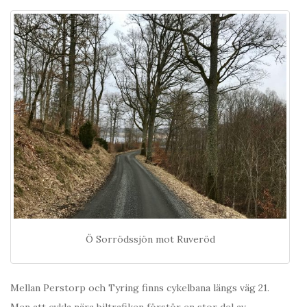
Ö Sorrödssjön mot Ruveröd
Mellan Perstorp och Tyring finns cykelbana längs väg 21.
Men att cykla nära biltrafiken förstör en stor del av