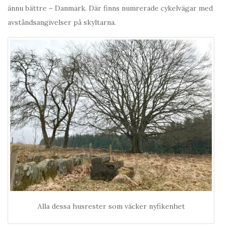
ännu bättre – Danmark. Där finns numrerade cykelvägar med
avståndsangivelser på skyltarna.
Alla dessa husrester som väcker nyfikenhet