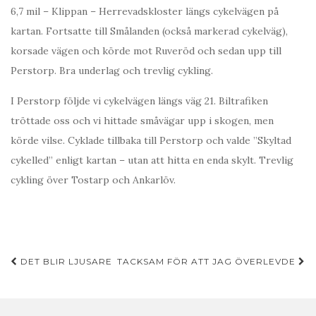
6,7 mil – Klippan – Herrevadskloster längs cykelvägen på
kartan. Fortsatte till Smålanden (också markerad cykelväg),
korsade vägen och körde mot Ruveröd och sedan upp till
Perstorp. Bra underlag och trevlig cykling.
I Perstorp följde vi cykelvägen längs väg 21. Biltrafiken
tröttade oss och vi hittade småvägar upp i skogen, men
körde vilse. Cyklade tillbaka till Perstorp och valde ”Skyltad
cykelled” enligt kartan – utan att hitta en enda skylt. Trevlig
cykling över Tostarp och Ankarlöv.
Inläggsnavigering
DET BLIR LJUSARE
TACKSAM FÖR ATT JAG ÖVERLEVDE