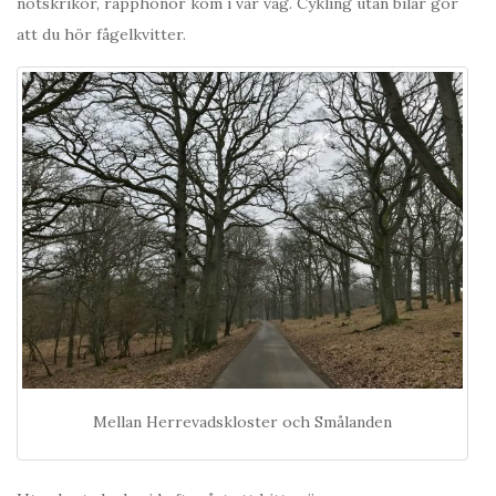
nötskrikor, rapphönor kom i vår väg. Cykling utan bilar gör
att du hör fågelkvitter.
Mellan Herrevadskloster och Smålanden