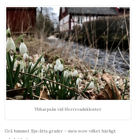
Ybbarpsån vid Herrevadskloster
Grå himmel. Sju-åtta grader – men wow vilket härligt