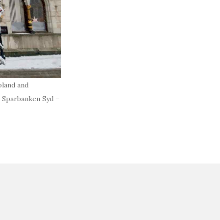
oland and
s Sparbanken Syd –