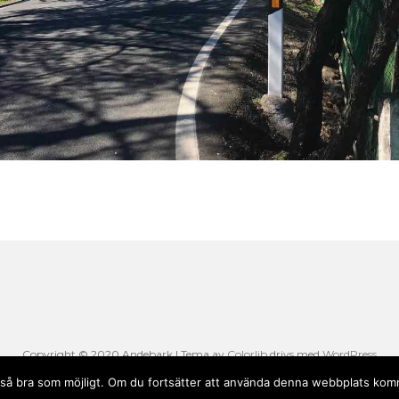
Copyright © 2020 Andebark | Tema av
Colorlib
drivs med
WordPress
li så bra som möjligt. Om du fortsätter att använda denna webbplats komm