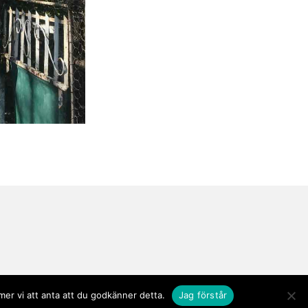
er vi att anta att du godkänner detta.
Jag förstår