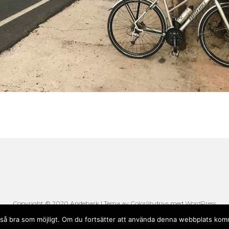
Copyright © 2020 Andebark | Tema av
Colorlib
drivs med
WordPress
li så bra som möjligt. Om du fortsätter att använda denna webbplats komm