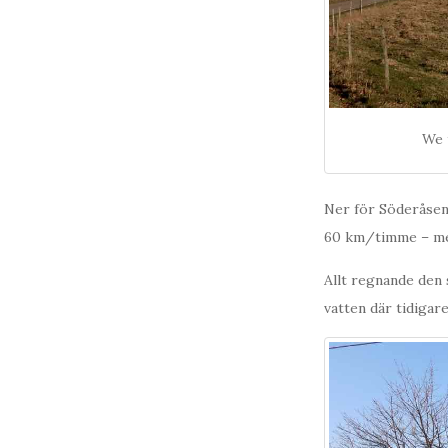
We 
Ner för Söderåsen 
60 km/timme – men
Allt regnande den 
vatten där tidigar