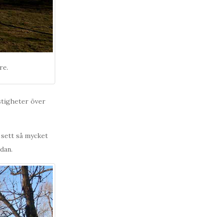
re.
stigheter över
 sett så mycket
dan.