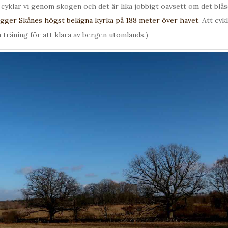
 cyklar vi genom skogen och det är lika jobbigt oavsett om det blås
ligger Skånes högst belägna kyrka på 188 meter över havet
. Att cykl
 träning för att klara av bergen utomlands.)