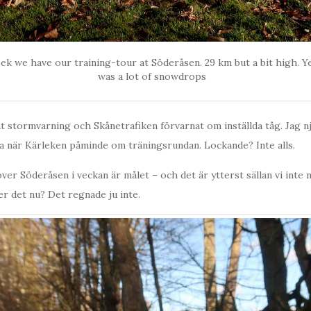
k we have our training-tour at Söderåsen. 29 km but a bit high. Y
was a lot of snowdrops
 stormvarning och Skånetrafiken förvarnat om inställda tåg. Jag njö
a när Kärleken påminde om träningsrundan. Lockande? Inte alls.
er Söderåsen i veckan är målet – och det är ytterst sällan vi inte n
er det nu? Det regnade ju inte.