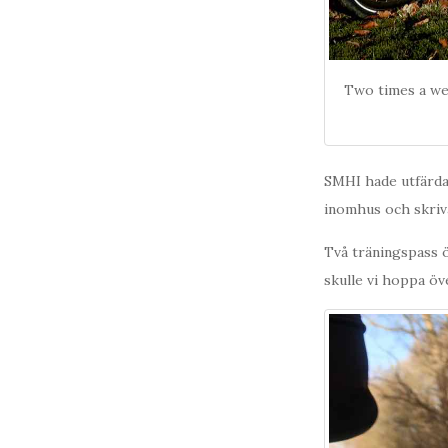
Two times a wee
SMHI hade utfärdat
inomhus och skriv
Två träningspass öv
skulle vi hoppa öv