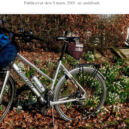
Publicerat den
av
9 mars, 2019
andebark