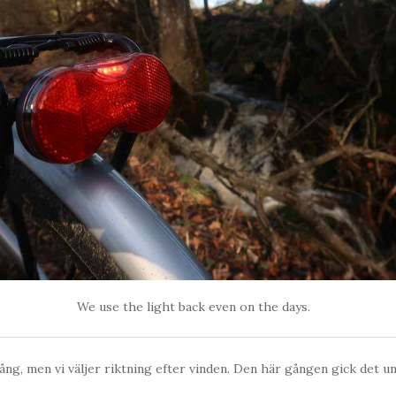
We use the light back even on the days.
ng, men vi väljer riktning efter vinden. Den här gången gick det un