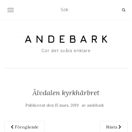
SLÅ PÅ/AV NAVIGERING
Gör det svåra enklare
Älvdalen kyrkhärbret
Publicerat den
av
15 mars, 2019
andebark
Föregående
Nästa