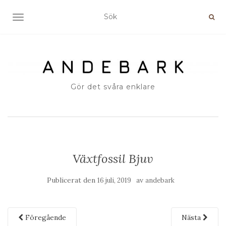
SLÅ PÅ/AV NAVIGERING
Gör det svåra enklare
Växtfossil Bjuv
Publicerat den
av
16 juli, 2019
andebark
Föregående
Nästa