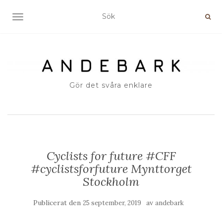
SLÅ PÅ/AV NAVIGERING
Gör det svåra enklare
Cyclists for future #CFF
#cyclistsforfuture Mynttorget
Stockholm
Publicerat den
av
25 september, 2019
andebark