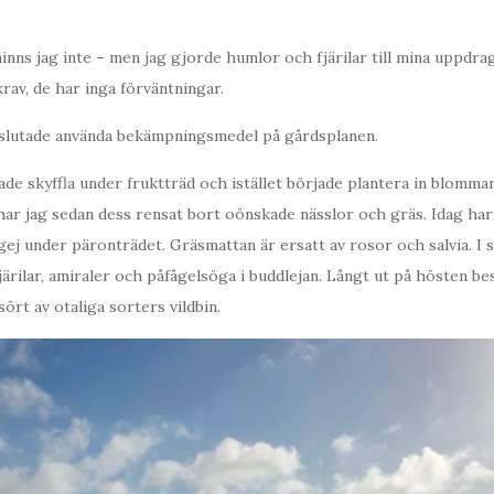
minns jag inte – men jag gjorde humlor och fjärilar till mina uppdra
krav, de har inga förväntningar.
i slutade använda bekämpningsmedel på gårdsplanen.
utade skyffla under fruktträd och istället började plantera in blomm
r jag sedan dess rensat bort oönskade nässlor och gräs. Idag har 
ej under päronträdet. Gräsmattan är ersatt av rosor och salvia. I 
järilar, amiraler och påfågelsöga i buddlejan. Långt ut på hösten b
rt av otaliga sorters vildbin.