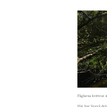
Fåglarna kvittrar m
Här har Vegeå dela