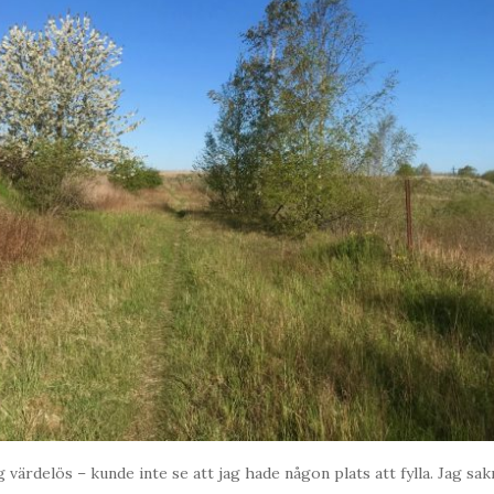
 värdelös – kunde inte se att jag hade någon plats att fylla. Jag s