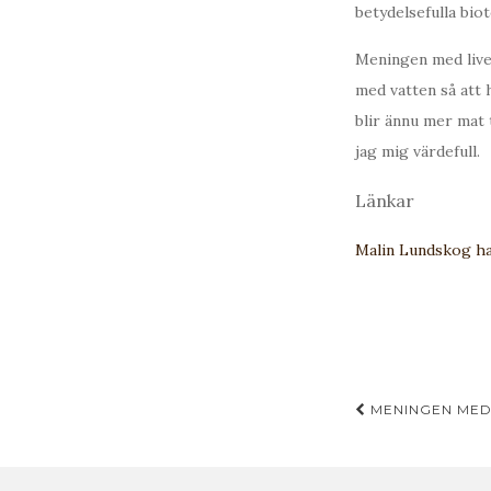
betydelsefulla biot
Meningen med livet 
med vatten så att 
blir ännu mer mat 
jag mig värdefull.
Länkar
Malin Lundskog ha
Inläggsn
MENINGEN MED L