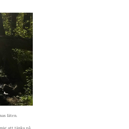
nas läten.
 mig att tänka på