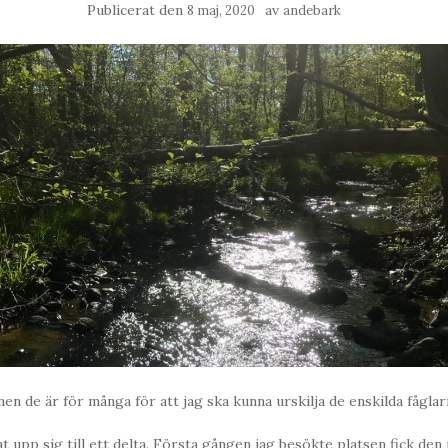
Publicerat den
av
8 maj, 2020
andebark
en de är för många för att jag ska kunna urskilja de enskilda fåglar
t upp sig till ett delta. Första gången jag besökte platsen fick den