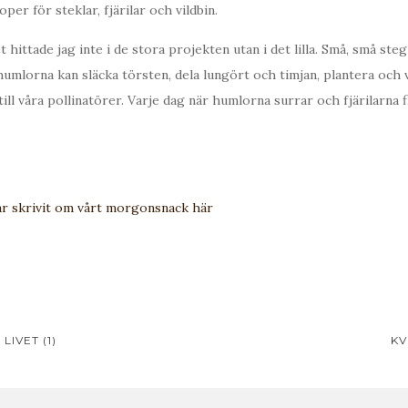
oper för steklar, fjärilar och vildbin.
hittade jag inte i de stora projekten utan i det lilla. Små, små steg 
humlorna kan släcka törsten, dela lungört och timjan, plantera och v
till våra pollinatörer. Varje dag när humlorna surrar och fjärilarna 
r skrivit om vårt morgonsnack här
avigering
IVET (1)
KV