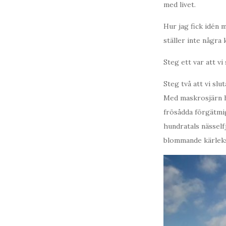
med livet.
Hur jag fick idén 
ställer inte några 
Steg ett var att v
Steg två att vi sl
Med maskrosjärn ha
frösådda förgätmig
hundratals näsself
blommande kärleksö