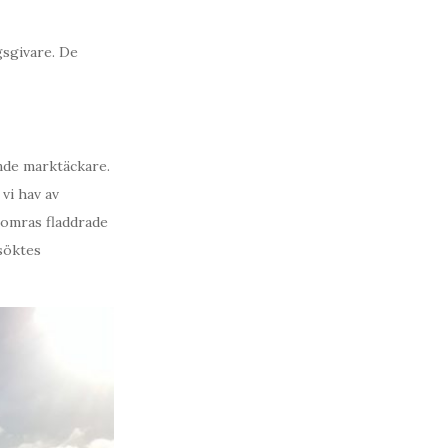
gsgivare. De
ande marktäckare.
vi hav av
somras fladdrade
esöktes