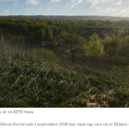
u är en MTB-bana
fären förvärvade i september 2018 har visat sig vara en av Skånes