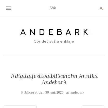
SLÅ PÅ/AV NAVIGERING
Gör det svåra enklare
#digitalfestivalbillesholm Annika
Andebark
Publicerat den
av
30 juni, 2020
andebark