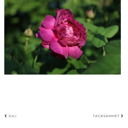
Inläggsnavigering
JULI
TACKSAMHET