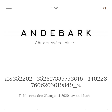
SLÅ PÅ/AV NAVIGERING
Gör det svåra enklare
118352202_352817335753016_440228
7606203019849_n
Publicerat den
av
22 augusti, 2020
andebark