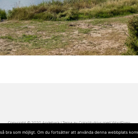
Copyright © 2020 Andebark | Tema av
Colorlib
drivs med
WordPress
li så bra som möjligt. Om du fortsätter att använda denna webbplats komm