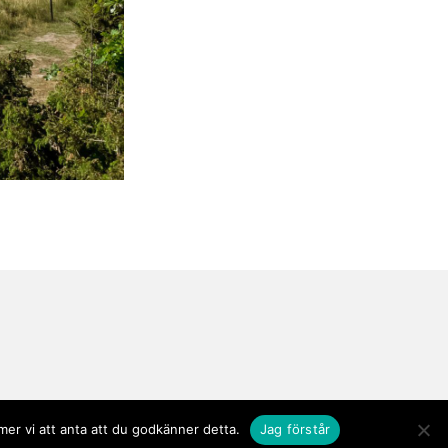
er vi att anta att du godkänner detta.
Jag förstår