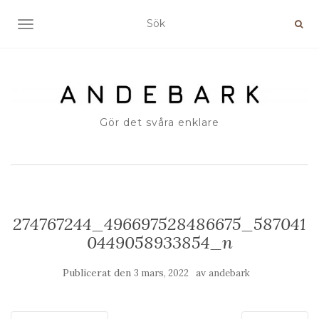
SLÅ PÅ/AV NAVIGERING
Gör det svåra enklare
274767244_496697528486675_587041
0449058933854_n
Publicerat den
av
3 mars, 2022
andebark