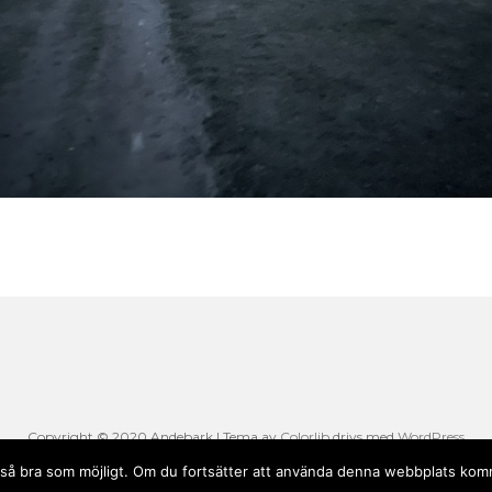
Copyright © 2020 Andebark | Tema av
Colorlib
drivs med
WordPress
li så bra som möjligt. Om du fortsätter att använda denna webbplats komm