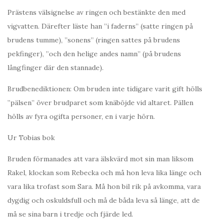
Prästens välsignelse av ringen och bestänkte den med
vigvatten. Därefter läste han ”i faderns” (satte ringen på
brudens tumme), ”sonens” (ringen sattes på brudens
pekfinger), ”och den helige andes namn” (på brudens
långfinger där den stannade).
Brudbenediktionen: Om bruden inte tidigare varit gift hölls
”pälsen” över brudparet som knäböjde vid altaret. Pällen
hölls av fyra ogifta personer, en i varje hörn.
Ur Tobias bok
Bruden förmanades att vara älskvärd mot sin man liksom
Rakel, klockan som Rebecka och må hon leva lika länge och
vara lika trofast som Sara. Må hon bil rik på avkomma, vara
dygdig och oskuldsfull och må de båda leva så länge, att de
må se sina barn i tredje och fjärde led.