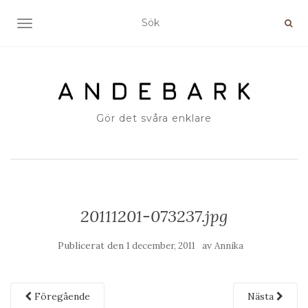
SLÅ PÅ/AV NAVIGERING
Gör det svåra enklare
20111201-073237.jpg
Publicerat den
av
1 december, 2011
Annika
Föregående
Nästa