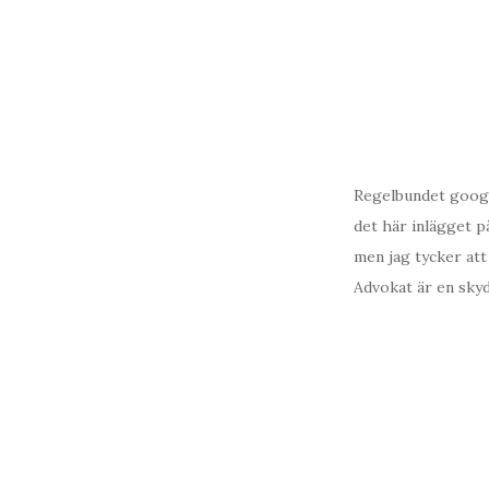
Regelbundet googla
det här inlägget p
men jag tycker att 
Advokat är en skyd