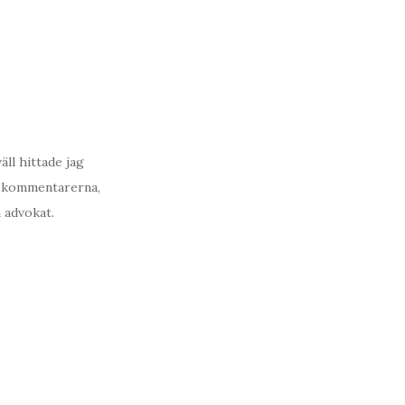
ll hittade jag
la kommentarerna,
h advokat.