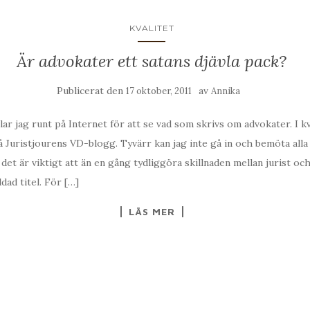
KVALITET
Är advokater ett satans djävla pack?
Publicerat den
av
17 oktober, 2011
Annika
r jag runt på Internet för att se vad som skrivs om advokater. I kvä
å Juristjourens VD-blogg. Tyvärr kan jag inte gå in och bemöta al
det är viktigt att än en gång tydliggöra skillnaden mellan jurist oc
dad titel. För […]
LÄS MER