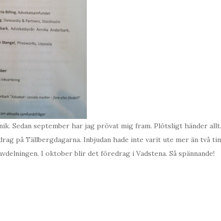
ik. Sedan september har jag prövat mig fram. Plötsligt händer allt. 
drag på Tällbergdagarna. Inbjudan hade inte varit ute mer än två t
avdelningen. I oktober blir det föredrag i Vadstena. Så spännande!