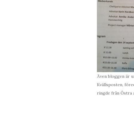
Även bloggen är un
Kvällsposten, före
ringde från Östra 