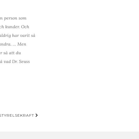
 en person som
 och kunder. Och
aldrig har varit så
a andra. … Men
r så att du
på vad Dr. Seuss
STYRELSEKRAFT