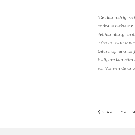
”Det har aldrig vari
andra respekterar. 
det har aldrig varit
svårt att vara aute
ledarskap handlar f
tydligare kan höra 
sa: ’Var den du är 
Inläggsn
START STYRELS