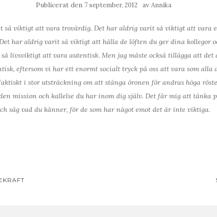
Publicerat den
av
7 september, 2012
Annika
t så viktigt att vara trovärdig. Det har aldrig varit så viktigt att vara
Det har aldrig varit så viktigt att hålla de löften du ger dina kollegor
 så livsviktigt att vara autentisk. Men jag måste också tillägga att det 
ntisk, eftersom vi har ett enormt socialt tryck på oss att vara som all
aktiskt i stor utsträckning om att stänga öronen för andras höga röste
den mission och kallelse du har inom dig själv. Det får mig att tänka 
och säg vad du känner, för de som har något emot det är inte viktiga.
avigering
EKRAFT