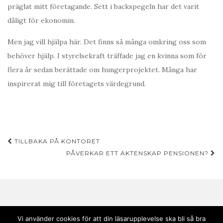
präglat mitt företagande. Sett i backspegeln har det varit
dåligt för ekonomin.
Men jag vill hjälpa här. Det finns så många omkring oss som
behöver hjälp. I styrelsekraft träffade jag en kvinna som för
flera år sedan berättade om hungerprojektet. Många har
inspirerat mig till företagets värdegrund.
Inläggsnavigering
TILLBAKA PÅ KONTORET
PÅVERKAR ETT ÄKTENSKAP PENSIONEN?
Vi använder cookies för att din läsarupplevelse ska bli så bra