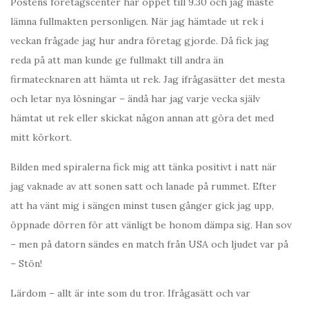
Postens företagscenter har öppet till 9.30 och jag måste
lämna fullmakten personligen. När jag hämtade ut rek i
veckan frågade jag hur andra företag gjorde. Då fick jag
reda på att man kunde ge fullmakt till andra än
firmatecknaren att hämta ut rek. Jag ifrågasätter det mesta
och letar nya lösningar – ändå har jag varje vecka själv
hämtat ut rek eller skickat någon annan att göra det med
mitt körkort.
Bilden med spiralerna fick mig att tänka positivt i natt när
jag vaknade av att sonen satt och lanade på rummet. Efter
att ha vänt mig i sängen minst tusen gånger gick jag upp,
öppnade dörren för att vänligt be honom dämpa sig. Han sov
– men på datorn sändes en match från USA och ljudet var på
– Stön!
Lärdom – allt är inte som du tror. Ifrågasätt och var