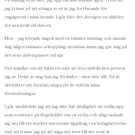
På onsdag kväll åker jag upp till min älskade igen. Trots att
jag tränar på att stänga av så är jag fortfarande för
engagerad i mina ärende. I går blev det återigen en alldeles
för sen kväll vid datorn.
Men – jag började dagen med en timmes simning och unnade
mig några timmars avkoppling utomhus innan jag gav mig på
det sena arbetspasset vid sju.
Det handlar om att hitta ett sätt att leva utifrån den person
jag är. Delar av mig kan jag förändra – men inte allt. Då är
det bättre att försöka skapa ett liv utifrån mina
förutsättningar.
I går meddelade jag att jag inte har möjlighet att ställa upp
som ersättare på Regelrådet om en vecka och idag tackade
jag nej till ett mycket intressant uppdrag i en bolagsstyrelse.
Just nu tränar jag på att säga nej även till det som är