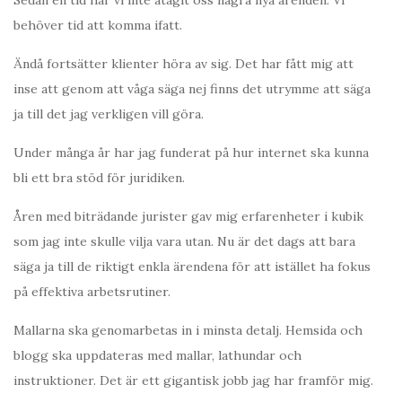
Sedan en tid har vi inte åtagit oss några nya ärenden. Vi
behöver tid att komma ifatt.
Ändå fortsätter klienter höra av sig. Det har fått mig att
inse att genom att våga säga nej finns det utrymme att säga
ja till det jag verkligen vill göra.
Under många år har jag funderat på hur internet ska kunna
bli ett bra stöd för juridiken.
Åren med biträdande jurister gav mig erfarenheter i kubik
som jag inte skulle vilja vara utan. Nu är det dags att bara
säga ja till de riktigt enkla ärendena för att istället ha fokus
på effektiva arbetsrutiner.
Mallarna ska genomarbetas in i minsta detalj. Hemsida och
blogg ska uppdateras med mallar, lathundar och
instruktioner. Det är ett gigantisk jobb jag har framför mig.