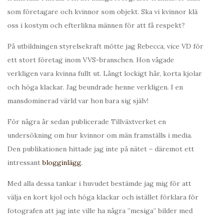
som företagare och kvinnor som objekt. Ska vi kvinnor klä
oss i kostym och efterlikna männen för att få respekt?
På utbildningen styrelsekraft mötte jag Rebecca, vice VD för
ett stort företag inom VVS-branschen. Hon vågade
verkligen vara kvinna fullt ut. Långt lockigt hår, korta kjolar
och höga klackar. Jag beundrade henne verkligen. I en
mansdominerad värld var hon bara sig själv!
För några år sedan publicerade Tillväxtverket en
undersökning om hur kvinnor om män framställs i media.
Den publikationen hittade jag inte på nätet – däremot ett
intressant
blogginlägg
.
Med alla dessa tankar i huvudet bestämde jag mig för att
välja en kort kjol och höga klackar och istället förklara för
fotografen att jag inte ville ha några ”mesiga” bilder med