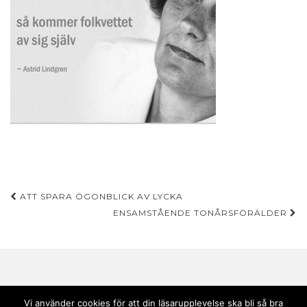
Inläggsnavigering
ATT SPARA ÖGONBLICK AV LYCKA
ENSAMSTÅENDE TONÅRSFÖRÄLDER
Vi använder cookies för att din läsarupplevelse ska bli så bra